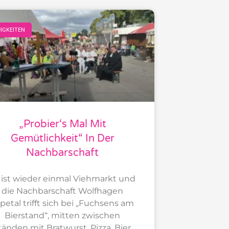
IGKEITEN
„Probier‘s Mal Mit
Gemütlichkeit“ In Der
Nachbarschaft
 ist wieder einmal Viehmarkt und
die Nachbarschaft Wolfhagen
petal trifft sich bei „Fuchsens am
Bierstand“, mitten zwischen
tänden mit Bratwurst, Pizza, Bier,