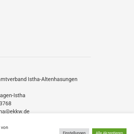
amtverband Istha-Altenhasungen
agen-Istha
03768
stha@ekkw.de
 von
© 2025 Ev. Gesamtverband Istha-
Einstellungen
Alle Akzeptieren