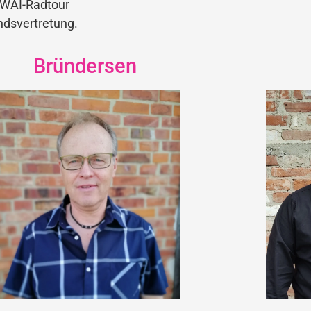
NWAI-Radtour
dsvertretung.
Bründersen