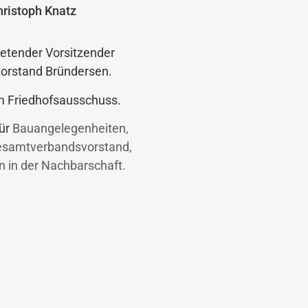
hristoph Knatz
retender Vorsitzender
vorstand Bründersen.
im Friedhofsausschuss.
für
Bauangelegenheiten,
Gesamtverbandsvorstand,
n in der Nachbarschaft.