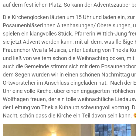
auf dem festlichen Platz. So kann der Adventszauber b
Die Kirchenglocken läuten um 15 Uhr und laden ein, zu
PosaunenbläserInnen Altenhasungen/ Oberelsungen, unt
spielen ein klangvolles Stück. Pfarrerin Wittich-Jung fre
sie jetzt Advent werden kann, mit all dem, was fleißige
Frauenchor Viva la Musica, unter Leitung von Thekla Ku
und ließ von weitem schon die Weihnachtsglocken, mi
auch die Gemeinde stimmt sich mit dem Posaunenchor i
dem Segen wurden wir in einen schönen Nachmittag u
Ortsvorsteher im Anschluss eingeladen hat. Nach der 
Uhr eine volle Kirche, über einen engagierten fröhliche
Wolfhagen freuen, der ein tolle weihnachtliche Liedaus
der Leitung von Thekla Kuhaupt schwungvoll vortrug. Da
Nacht, schön dass die Kirche ein Teil davon sein kann.