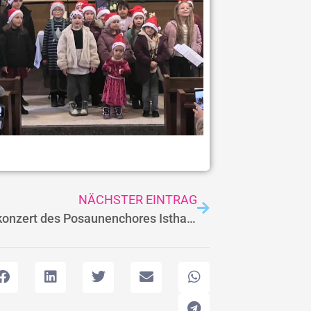
NÄCHSTER EINTRAG
Adventskonzert des Posaunenchores Istha – Ein Nachmittag voller Klang und Gemeinschaft