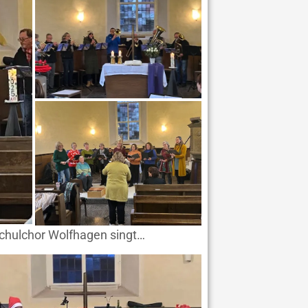
schulchor Wolfhagen singt…