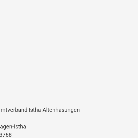
amtverband Istha-Altenhasungen
agen-Istha
03768