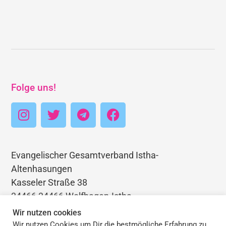
Folge uns!
Evangelischer Gesamtverband Istha-
Altenhasungen
Kasseler Straße 38
34466 34466 Wolfhagen-Istha
Telefon: 05692 3403768
Wir nutzen cookies
E-Mail: pfarramt.istha@ekkw.de
Wir nutzen Cookies um Dir die bestmögliche Erfahrung zu