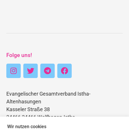
Folge uns!
Evangelischer Gesamtverband Istha-
Altenhasungen
Kasseler Straße 38
34466 34466 Wolfhagen-Istha
Telefon: 05692 3403768
Wir nutzen cookies