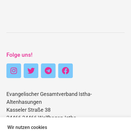
Folge uns!
Evangelischer Gesamtverband Istha-
Altenhasungen
Kasseler Straße 38
34466 34466 Wolfhagen-Istha
Telefon: 05692 3403768
Wir nutzen cookies