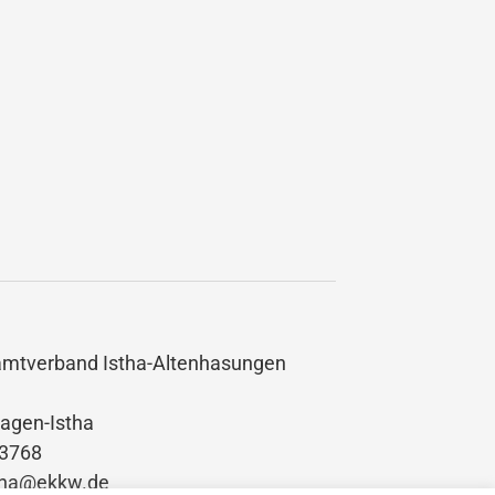
amtverband Istha-Altenhasungen
agen-Istha
03768
stha@ekkw.de