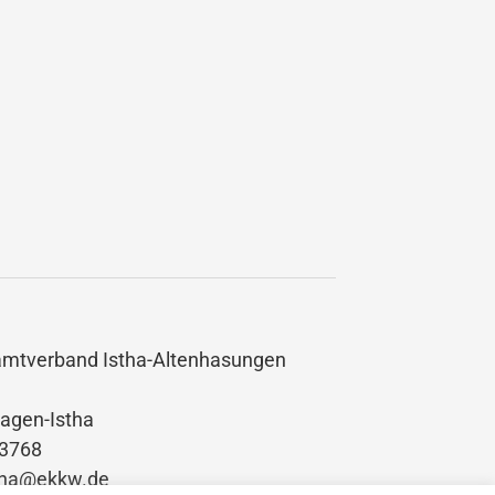
amtverband Istha-Altenhasungen
agen-Istha
03768
stha@ekkw.de