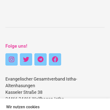
Folge uns!
Evangelischer Gesamtverband Istha-
Altenhasungen
Kasseler Straße 38
34466 34466 Wolfhagen-Istha
Telefon: 05692 3403768
Wir nutzen cookies