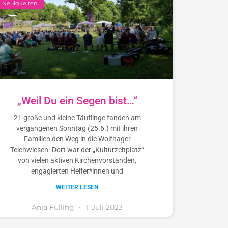
Neuigkeiten
„Weil Du ein Segen bist…“
21 große und kleine Täuflinge fanden am
vergangenen Sonntag (25.6.) mit ihren
Familien den Weg in die Wolfhager
Teichwiesen. Dort war der „Kulturzeltplatz“
von vielen aktiven Kirchenvorständen,
engagierten Helfer*innen und
WEITER LESEN
Anja Fülling
1. Juli 2023