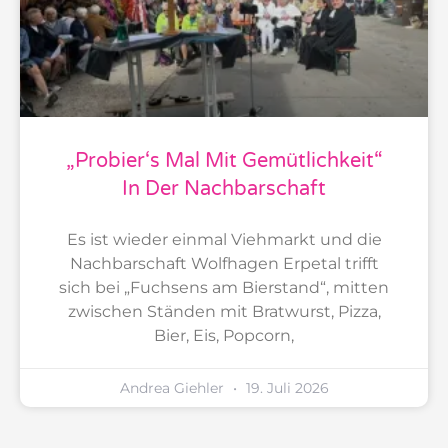
„Probier‘s Mal Mit Gemütlichkeit“
In Der Nachbarschaft
Es ist wieder einmal Viehmarkt und die
Nachbarschaft Wolfhagen Erpetal trifft
sich bei „Fuchsens am Bierstand“, mitten
zwischen Ständen mit Bratwurst, Pizza,
Bier, Eis, Popcorn,
Andrea Giehler
19. Juli 2026