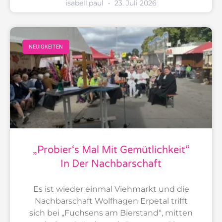
isabell.paul
23. Juli 2026
NEUIGKEITEN
„Probier‘s Mal Mit Gemütlichkeit“
In Der Nachbarschaft
Es ist wieder einmal Viehmarkt und die
Nachbarschaft Wolfhagen Erpetal trifft
sich bei „Fuchsens am Bierstand“, mitten