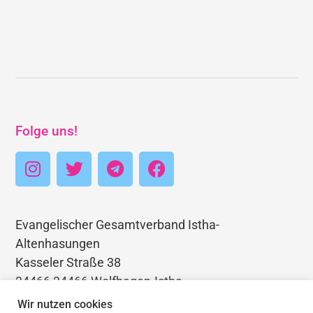
Folge uns!
Evangelischer Gesamtverband Istha-
Altenhasungen
Kasseler Straße 38
34466 34466 Wolfhagen-Istha
Telefon: 05692 3403768
Wir nutzen cookies