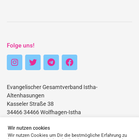
Folge uns!
Evangelischer Gesamtverband Istha-
Altenhasungen
Kasseler Straße 38
34466 34466 Wolfhagen-Istha
Telefon: 05692 3403768
Wir nutzen cookies
E-Mail: pfarramt.istha@ekkw.de
Wir nutzen Cookies um Dir die bestmögliche Erfahrung zu