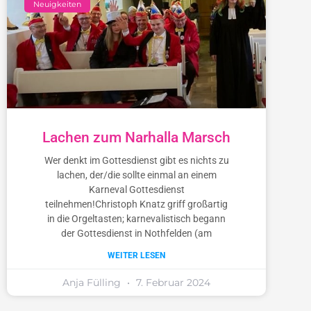
Neuigkeiten
Lachen zum Narhalla Marsch
Wer denkt im Gottesdienst gibt es nichts zu
lachen, der/die sollte einmal an einem
Karneval Gottesdienst
teilnehmen!Christoph Knatz griff großartig
in die Orgeltasten; karnevalistisch begann
der Gottesdienst in Nothfelden (am
WEITER LESEN
Anja Fülling
7. Februar 2024