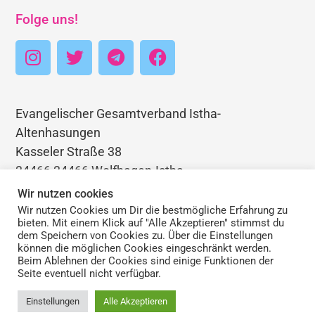
Folge uns!
Evangelischer Gesamtverband Istha-
Altenhasungen
Kasseler Straße 38
34466 34466 Wolfhagen-Istha
Telefon: 05692 3403768
Wir nutzen cookies
E-Mail: pfarramt.istha@ekkw.de
Wir nutzen Cookies um Dir die bestmögliche Erfahrung zu
bieten. Mit einem Klick auf "Alle Akzeptieren" stimmst du
dem Speichern von Cookies zu. Über die Einstellungen
können die möglichen Cookies eingeschränkt werden.
Beim Ablehnen der Cookies sind einige Funktionen der
Seite eventuell nicht verfügbar.
Impressum | Haftungsauschluss | Datenschutz
Einstellungen
Alle Akzeptieren