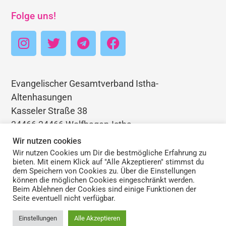
Folge uns!
Evangelischer Gesamtverband Istha-
Altenhasungen
Kasseler Straße 38
34466 34466 Wolfhagen-Istha
Telefon: 05692 3403768
Wir nutzen cookies
E-Mail: pfarramt.istha@ekkw.de
Wir nutzen Cookies um Dir die bestmögliche Erfahrung zu
bieten. Mit einem Klick auf "Alle Akzeptieren" stimmst du
dem Speichern von Cookies zu. Über die Einstellungen
können die möglichen Cookies eingeschränkt werden.
Beim Ablehnen der Cookies sind einige Funktionen der
Seite eventuell nicht verfügbar.
Impressum | Haftungsauschluss | Datenschutz
Einstellungen
Alle Akzeptieren