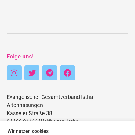
Folge uns!
Evangelischer Gesamtverband Istha-
Altenhasungen
Kasseler Straße 38
34466 34466 Wolfhagen-Istha
Telefon: 05692 3403768
Wir nutzen cookies