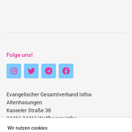
Folge uns!
Evangelischer Gesamtverband Istha-
Altenhasungen
Kasseler Straße 38
34466 34466 Wolfhagen-Istha
Telefon: 05692 3403768
Wir nutzen cookies