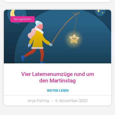
Neuigkeiten
Vier Laternenumzüge rund um
den Martinstag
WEITER LESEN
Anja Fülling
4. November 2022